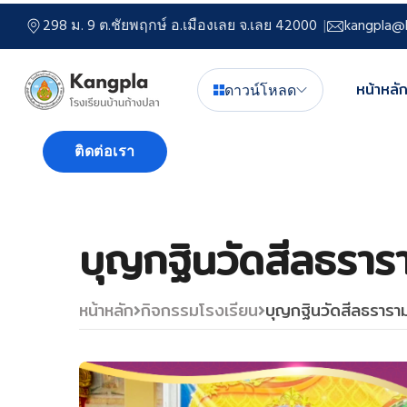
298 ม. 9 ต.ชัยพฤกษ์ อ.เมืองเลย จ.เลย 42000
kangpla@l
หน้าหลั
ดาวน์โหลด
ติดต่อเรา
บุญกฐินวัดสีลธราร
หน้าหลัก
กิจกรรมโรงเรียน
บุญกฐินวัดสีลธรารา