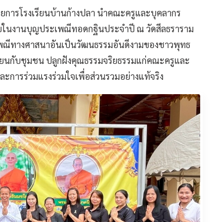
นวยการโรงเรียนบ้านก้างปลา นำคณะครูและบุคลากร
บในงานบุญประเพณีทอดกฐินประจำปี ณ วัดสีลธราราม
ะเพณีทางศาสนาอันเป็นวัฒนธรรมอันดีงามของชาวพุทธ
รียนกับชุมชน ปลูกฝังคุณธรรมจริยธรรมแก่คณะครูและ
ละการร่วมแรงร่วมใจเพื่อส่วนรวมอย่างแท้จริง