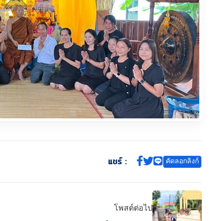
แชร์ :
คัดลอกลิงก์
โพสต์ต่อไป