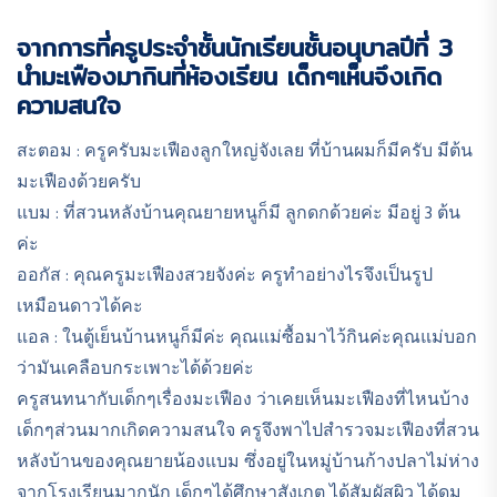
จากการที่ครูประจำชั้นนักเรียนชั้นอนุบาลปีที่ 3
นำมะเฟืองมากินที่ห้องเรียน เด็กๆเห็นจึงเกิด
ความสนใจ
สะตอม : ครูครับมะเฟืองลูกใหญ่จังเลย ที่บ้านผมก็มีครับ มีต้น
มะเฟืองด้วยครับ
แบม : ที่สวนหลังบ้านคุณยายหนูก็มี ลูกดกด้วยค่ะ มีอยู่ 3 ต้น
ค่ะ
ออกัส : คุณครูมะเฟืองสวยจังค่ะ ครูทำอย่างไรจึงเป็นรูป
เหมือนดาวได้คะ
แอล : ในตู้เย็นบ้านหนูก็มีค่ะ คุณแม่ซื้อมาไว้กินค่ะคุณแม่บอก
ว่ามันเคลือบกระเพาะได้ด้วยค่ะ
ครูสนทนากับเด็กๆเรื่องมะเฟือง ว่าเคยเห็นมะเฟืองที่ไหนบ้าง
เด็กๆส่วนมากเกิดความสนใจ ครูจึงพาไปสำรวจมะเฟืองที่สวน
หลังบ้านของคุณยายน้องแบม ซึ่งอยู่ในหมู่บ้านก้างปลาไม่ห่าง
จากโรงเรียนมากนัก เด็กๆได้ศึกษาสังเกต ได้สัมผัสผิว ได้ดม